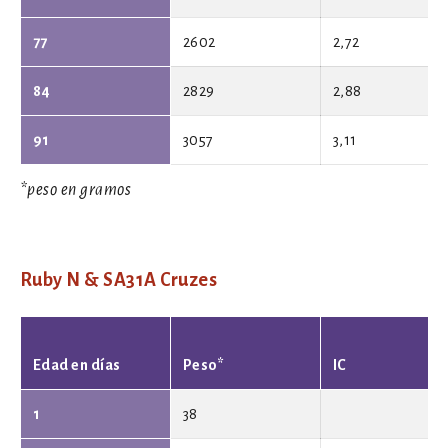
77
2602
2,72
84
2829
2,88
91
3057
3,11
*peso en gramos
Ruby N & SA31A Cruzes
Edad en días
Peso*
IC
1
38