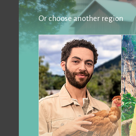
Or choose another region
Publié le
12 janvier 2025
Les poulets SASSO offrent u
et des avantages nutritionn
clients
Une étude récente au Zimbabwe a examiné le
souches SASSO Ruby C (C431) et Rainbow T 
commerciales pour les poulets de chair, sou