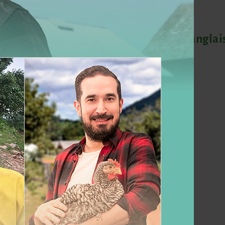
Télécharger l'étude complète (en anglai
Physical Attributes and Nutritional
Composition of Meat From Dual
Purpose (Sasso C431 and TR51) Broiler
Breeds in Ntabazinduna, Zimbabwe