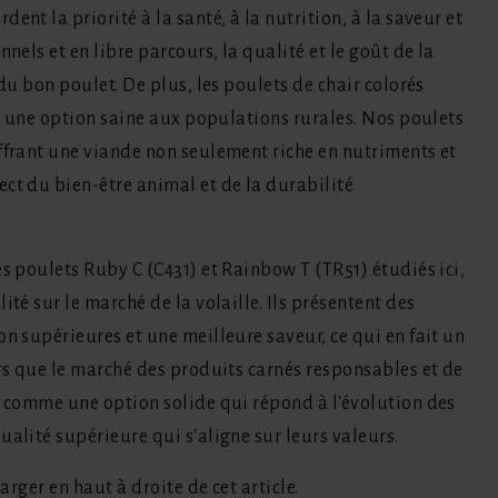
nt la priorité à la santé, à la nutrition, à la saveur et
nels et en libre parcours, la qualité et le goût de la
 du bon poulet. De plus, les poulets de chair colorés
nt une option saine aux populations rurales. Nos poulets
ffrant une viande non seulement riche en nutriments et
ct du bien-être animal et de la durabilité
es poulets Ruby C (C431) et Rainbow T (TR51) étudiés ici,
ité sur le marché de la volaille. Ils présentent des
on supérieures et une meilleure saveur, ce qui en fait un
ors que le marché des produits carnés responsables et de
e comme une option solide qui répond à l'évolution des
ualité supérieure qui s'aligne sur leurs valeurs.
arger en haut à droite de cet article.