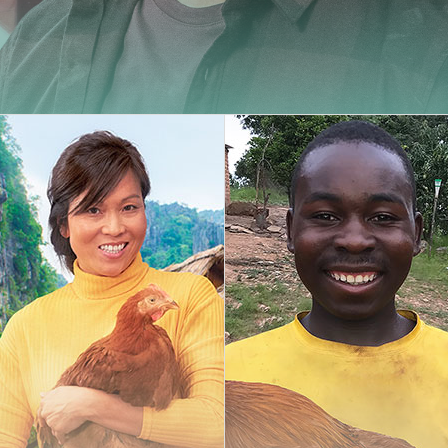
Carminy
Amazone
Powdy
ne qualité de viande supérieure
els et économiques pour ses
s attributs de qualité de la viande de nos
(TR51) et les a comparés aux normes
lignant leur potentiel en tant que sources de