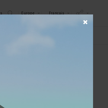
cs
Europe
Français
alités & Événements
Contactez-nous
nomiques pour ses clients
Brochures produits
Auteur
Iris Dolorosa
Marketing &
Communication Manager