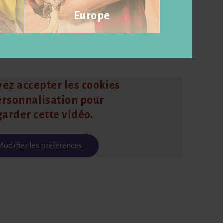
Europe
Visit website
ez accepter les cookies
ersonnalisation pour
garder cette vidéo.
Modifier les préférences