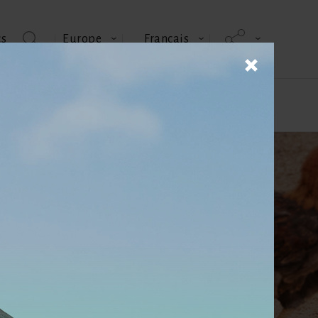
cs
Europe
Français
alités & Événements
Contactez-nous
Brochures produits