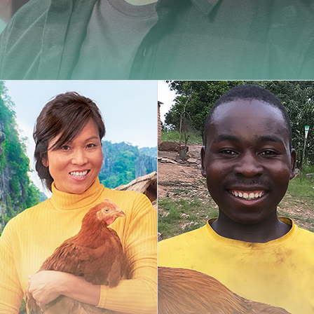
Carminy
Amazone
Powdy