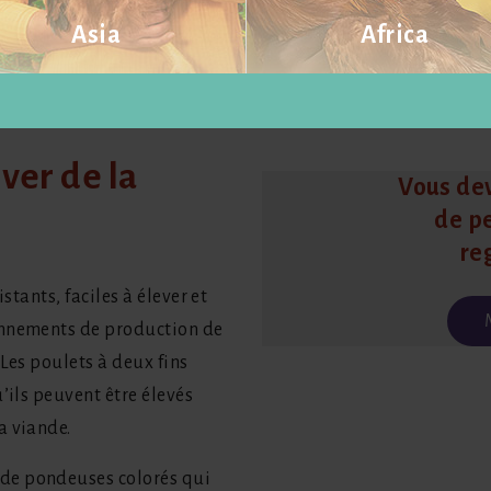
Asia
Africa
Visit website
Visit website
ver de la
Vous dev
de p
re
stants, faciles à élever et
onnements de production de
Les poulets à deux fins
’ils peuvent être élevés
a viande.
de pondeuses colorés qui