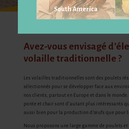
South America
Visit website
Avez-vous envisagé d’éle
volaille traditionnelle ?
Les volailles traditionnelles sont des poulets rési
sélectionnés pour se développer face aux envir
nos clients, partout en Europe et dans le monde. 
ponte et chair sont d’autant plus intéressants qu
aussi bien pour la production d’œufs que pour l
Nous proposons une large gamme de poulets et 